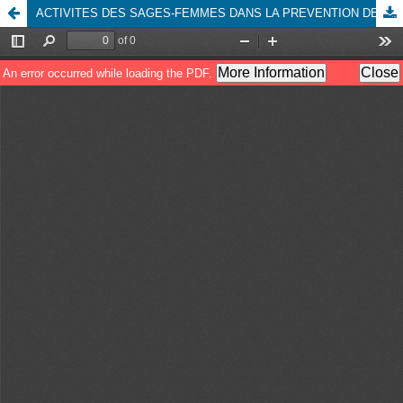
ACTIVITES DES SAGES-FEMMES DANS LA PREVENTION DES HEMORRAGIES DU POST PARTUM IMMEDIAT A LA MATERNITE COMMUNAUTAIRE DE BANGUI