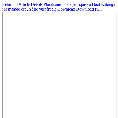
Return to Article Details
Pluralisme Thérapeutique au Haut Katanga
: le malade est un être vulnérable
Download
Download PDF