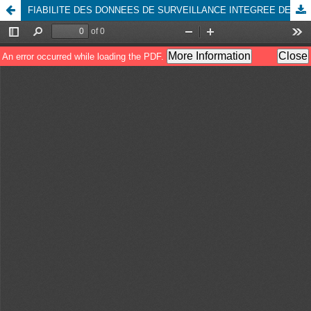
FIABILITE DES DONNEES DE SURVEILLANCE INTEGREE DES MALADIES DANS LA ZONE DE SANTE DE NGABA, A KINSHASA, R D CONGO